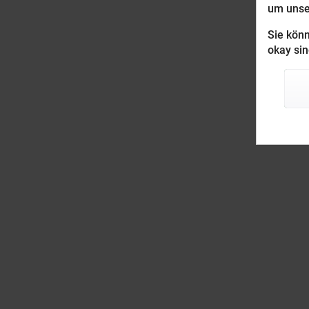
um unser
Sie könn
okay sin