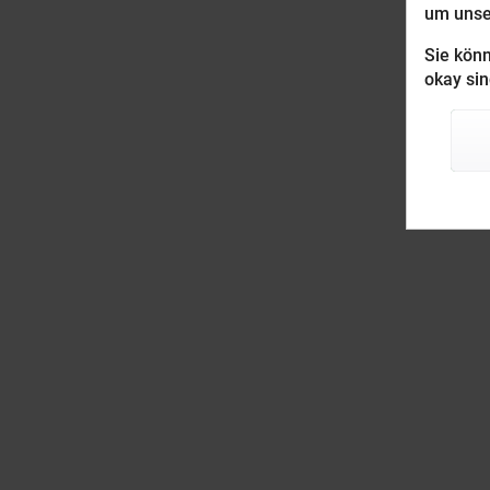
um unser
Sie könn
okay sin